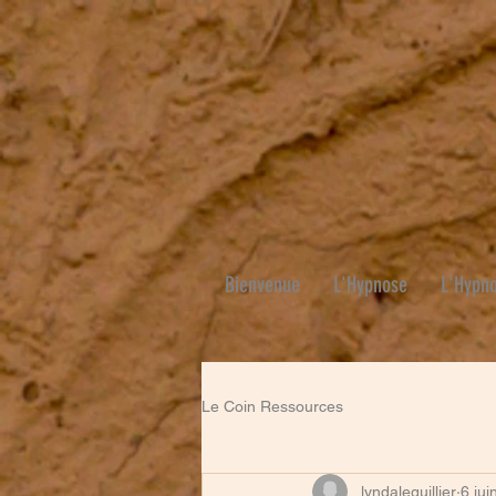
Bienvenue
L'Hypnose
L'Hypno
Le Coin Ressources
lyndaleguillier
6 jui