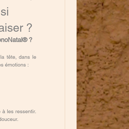
si
aiser ?
ypnoNatal® ?
 tête, dans le 
es émotions :
 les ressentir. 
 douceur.