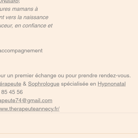
oNatal®
, 
tures mamans à 
t vers la naissance 
uceur, en confiance et 
 accompagnement 
our un premier échange ou pour prendre rendez-vous.
hérapeute
 & 
Sophrologue
 spécialisée en 
Hypnonatal
 85 45 56
rapeute74@gmail.com
www.therapeuteannecy.fr/