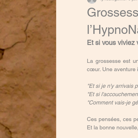
Grossesse
l’HypnoNa
Et si vous vivie
La grossesse est un
cœur. Une aventure i
"Et si je n'y arrivais 
"Et si l'accouchemen
"Comment vais-je gére
Ces pensées, ces peu
Et la bonne nouvelle,