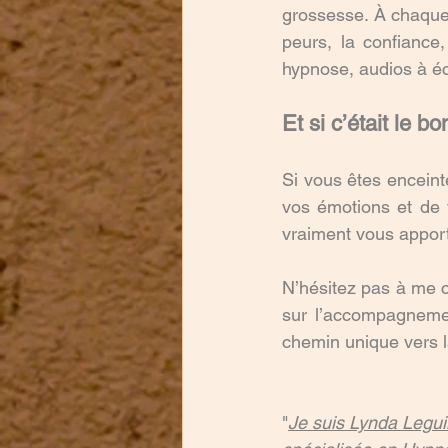
grossesse. À chaque
peurs, la confiance,
hypnose, audios à éc
Et si c’était le 
Si vous êtes enceinte
vos émotions et de 
vraiment vous apport
N’hésitez pas à me c
sur l’accompagneme
chemin unique vers 
"
Je suis Lynda Leguil