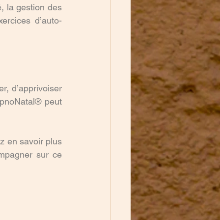
 la gestion des 
xercices d’auto-
r, d’apprivoiser 
pnoNatal® peut 
 en savoir plus 
mpagner sur ce 