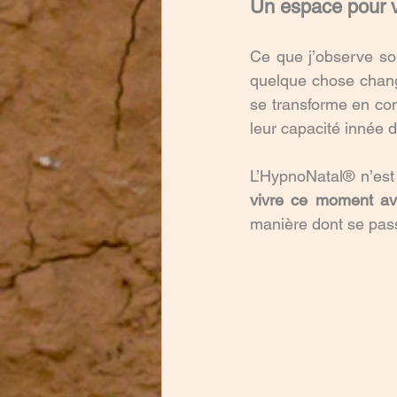
Un espace pour vo
Ce que j’observe so
quelque chose chang
se transforme en con
leur capacité innée 
vivre ce moment av
manière dont se pas