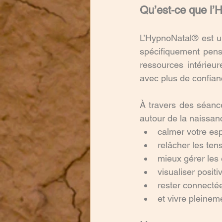
Qu’est-ce que l’
L’HypnoNatal® est u
spécifiquement pens
ressources intérieur
avec plus de confian
À travers des séance
autour de la naissan
calmer votre esp
relâcher les ten
mieux gérer les
visualiser posi
rester connecté
et vivre pleine