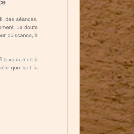
ce
l des séances, 
ment. Le doute 
ur puissance, à 
L’HypnoNatal® n’est pas là pour vous "former" à accoucher parfaitement. Elle vous aide à 
elle que soit la 