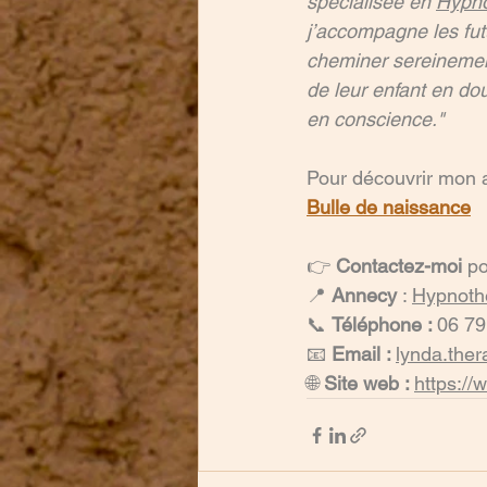
spécialisée en 
Hypn
j’accompagne les fu
cheminer sereinemen
de leur enfant en do
en conscience."
Pour découvrir mon
Bulle de naissance
👉 
Contactez-moi
 p
📍 
Annecy
 : 
Hypno
t
📞 
Téléphone : 
06 79
📧 
Email : 
lynda.the
🌐 
Site web : 
https://