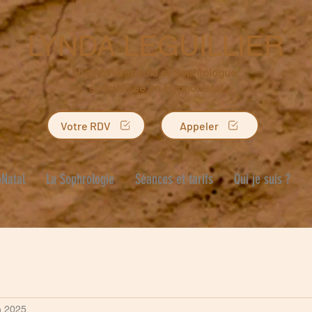
LYNDA LEGUILLIER
Hypnothérapeute et Sophrologue
spécialisée en HypnoNatal
Votre RDV
Appeler
Natal
La Sophrologie
Séances et tarifs
Qui je suis ?
n 2025