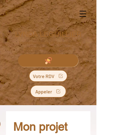
LYNDA LEGUILLIER
Hypnothérapeute et Sophrologue
spécialisée en HypnoNatal
Votre RDV
Appeler
Mon projet 