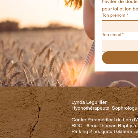
t’éviter de doute
pour toi et ton 
Ton prénom
*
Ton email
*
Lynda Leguillier
Hypnothérapeute,
Sophrologu
Centre Paramédical du Lac d
RDC - 6 rue Thomas Ruphy à
Parking 2 hrs gratuit Galerie L