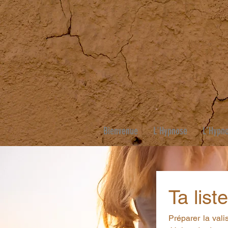
Bienvenue
L'Hypnose
L'Hypno
Ta list
Préparer la val