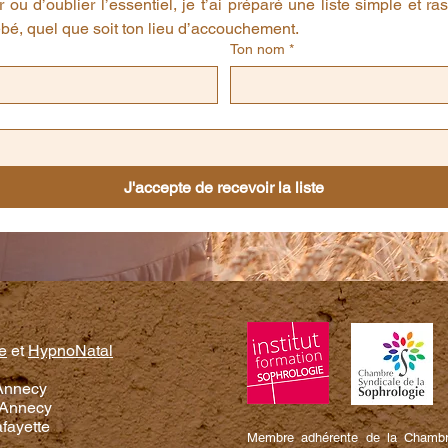
r ou d’oublier l’essentiel, je t’ai préparé une liste simple et r
bébé, quel que soit ton lieu d’accouchement.
Ton nom
*
J'accepte de recevoir la liste
e
et
HypnoNatal
'Annecy
 Annecy
afayette
Membre adhérente de la Chambre