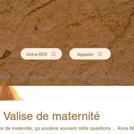
LYNDA LEGUILLIER
Hypnothérapeute et Sophrologue
spécialisée en HypnoNatal
Votre RDV
Appeler
Natal
La Sophrologie
Séances et tarifs
Qui je suis ?
e Valise de maternité
ise de maternité, ça soulève souvent mille questions… Alors M