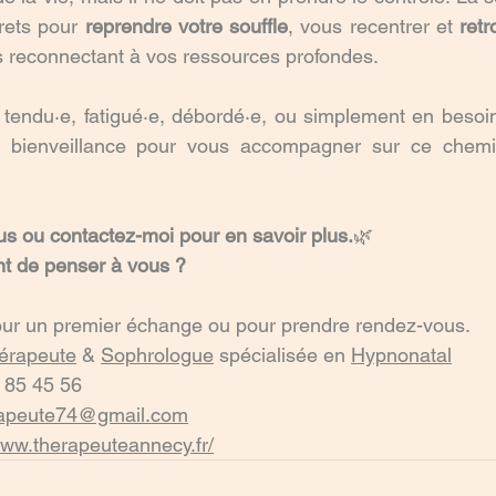
rets pour 
reprendre votre souffle
, vous recentrer et 
ret
s reconnectant à vos ressources profondes.
tendu·e, fatigué·e, débordé·e, ou simplement en besoin d
c bienveillance pour vous accompagner sur ce chemi
s ou contactez-moi pour en savoir plus.
🌿 
ent de penser à vous ?
our un premier échange ou pour prendre rendez-vous.
hérapeute
 & 
Sophrologue
 spécialisée en 
Hypnonatal
 85 45 56
rapeute74@gmail.com
www.therapeuteannecy.fr/