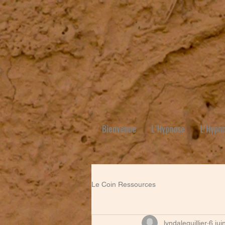
Bienvenue
L'Hypnose
L'Hypno
Le Coin Ressources
lyndaleguillier
6 jui