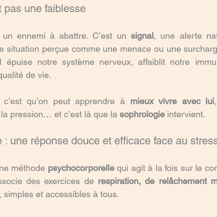
t pas une faiblesse
 un ennemi à abattre. C’est un 
signal
, une alerte nat
e situation perçue comme une menace ou une surcharge. 
il épuise notre système nerveux, affaiblit notre immu
ualité de vie.
 c’est qu’on peut apprendre à 
mieux vivre avec lui
 la pression… et c’est là que la 
sophrologie
 intervient.
 : une réponse douce et efficace face au stres
une méthode 
psychocorporelle
 qui agit à la fois sur le co
associe des exercices de 
respiration, de relâchement m
, simples et accessibles à tous.