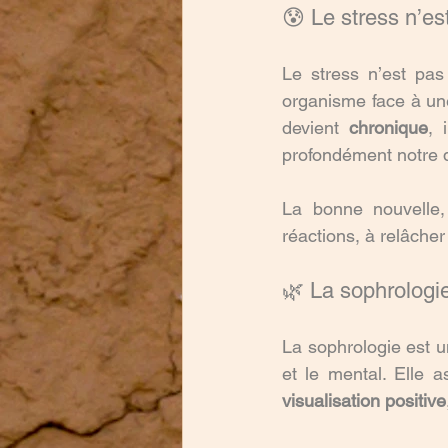
😰 Le stress n’es
Le stress n’est pas
organisme face à un
devient 
chronique
, 
profondément notre q
La bonne nouvelle,
réactions, à relâcher
🌿 La sophrologie
La sophrologie est 
et le mental. Elle 
visualisation positive