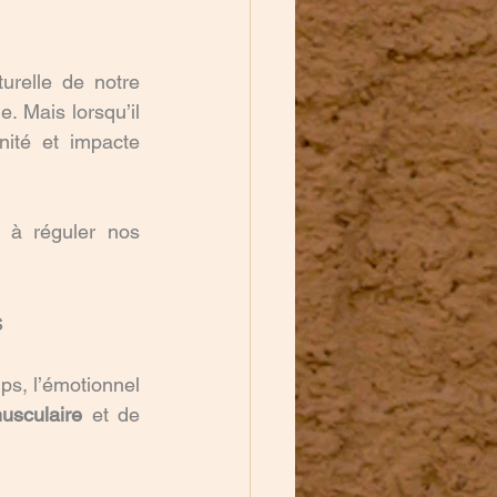
urelle de notre 
Mais lorsqu’il 
nité et impacte 
, à réguler nos 
s
rps, l’émotionnel 
usculaire
 et de 