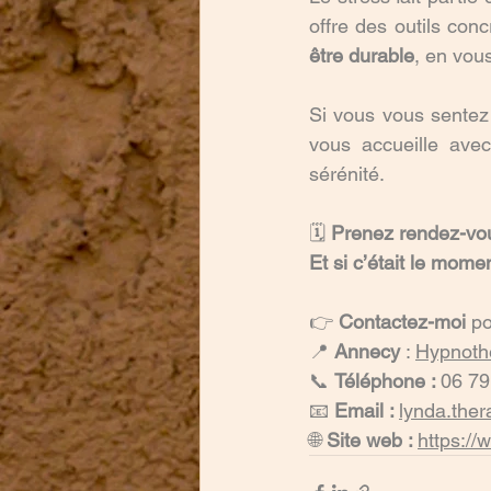
offre des outils conc
être durable
, en vou
Si vous vous sentez 
vous accueille ave
sérénité.
🗓️ 
Prenez rendez-vou
Et si c’était le mom
👉 
Contactez-moi
 p
📍 
Annecy
 : 
Hypno
t
📞 
Téléphone : 
06 79
📧 
Email : 
lynda.the
🌐 
Site web : 
https://