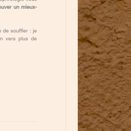
rouver un mieux-
e souffler : je 
n vers plus de 