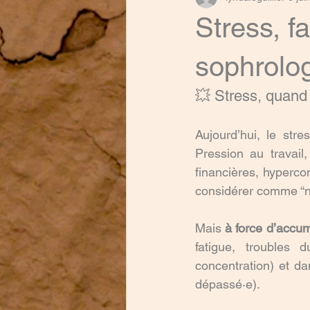
Stress, f
sophrolog
💥 Stress, quand 
Aujourd’hui, le str
Pression au travail
financières, hyperco
considérer comme “n
Mais 
à force d’accu
fatigue, troubles d
concentration) et da
dépassé·e).