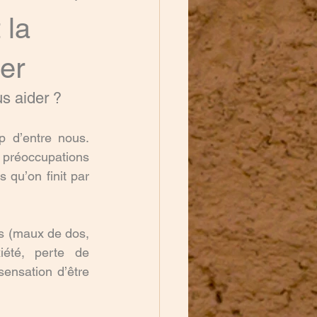
 la
er
us aider ?
 d’entre nous. 
 préoccupations 
qu’on finit par 
rps (maux de dos, 
iété, perte de 
ensation d’être 