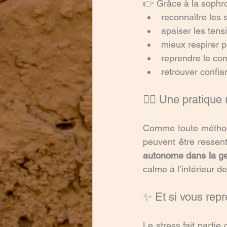
👉 Grâce à la sophro
reconnaître les 
apaiser les tens
mieux respirer 
reprendre le con
retrouver confia
🧘‍♀️ Une pratique
Comme toute méthod
autonome dans la ges
calme à l’intérieur d
✨ Et si vous repre
Le stress fait partie