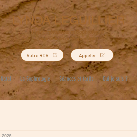
LYNDA LEGUILLIER
Hypnothérapeute et Sophrologue
spécialisée en HypnoNatal
Votre RDV
Appeler
Natal
La Sophrologie
Séances et tarifs
Qui je suis ?
n 2025